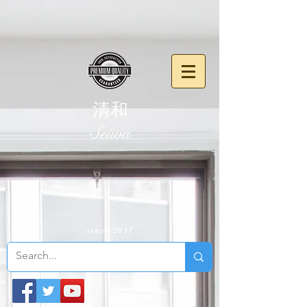
清和
​Seiwa
since 2017