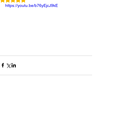
https://youtu.be/b76yEjcJ9kE
コメント
0.0 / 5（0）
コメントと評価...