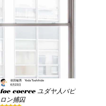
依田敏秀 Yoda Toshihide
6月23日
foe coerce ユダヤ人バビ
ロン捕囚
5つ星のうちNaNと評価されています。