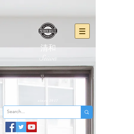
清和
​Seiwa
since 2017