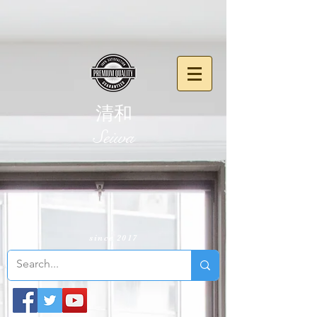
清和
​Seiwa
since 2017