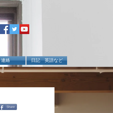
連絡
日記 英語など
Share