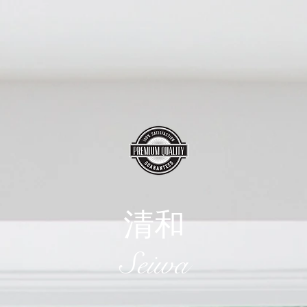
清和
​Seiwa