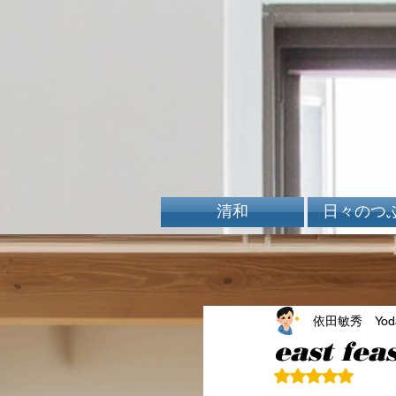
清和
日々のつ
依田敏秀 Yoda 
east fe
5つ星のうちN