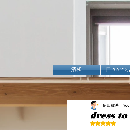
清和
日々のつ
依田敏秀 Yoda 
dress to 
5つ星のうちN