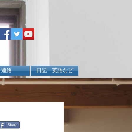
連絡
日記 英語など
Share