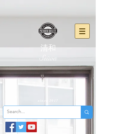
清和
​Seiwa
since 2017