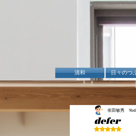
清和
日々のつ
依田敏秀 Yoda 
defer
5つ星のうちN