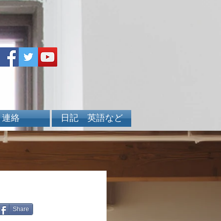
連絡
日記 英語など
Share