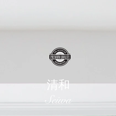
清和
​Seiwa