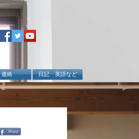
連絡
日記 英語など
Share