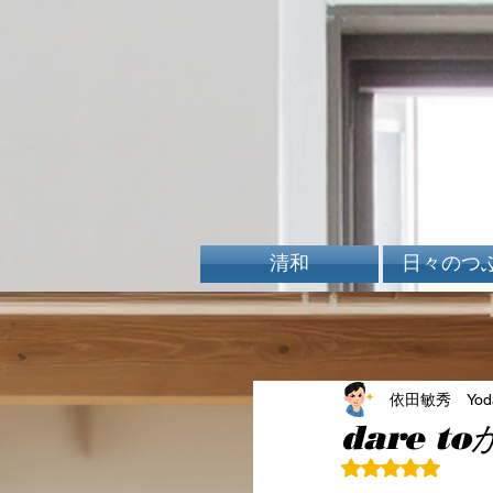
清和
日々のつ
依田敏秀 Yoda 
dare t
5つ星のうちN