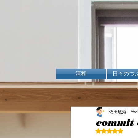
清和
日々のつ
依田敏秀 Yoda 
commit
5つ星のうちN