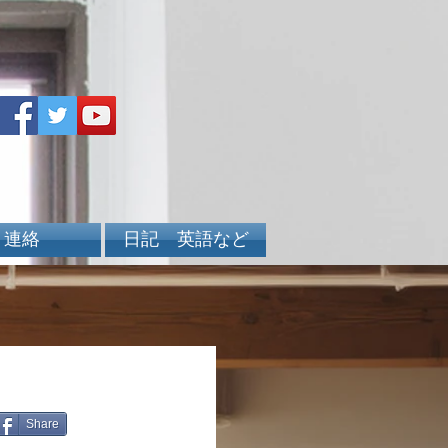
連絡
日記 英語など
Share