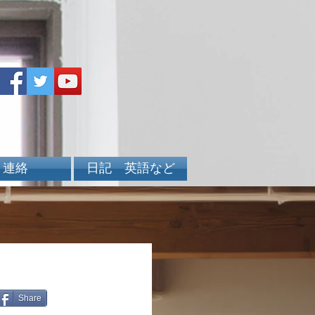
連絡
日記 英語など
Share