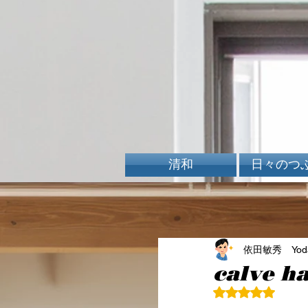
清和
日々のつ
依田敏秀 Yoda 
calve ha
5つ星のうちN