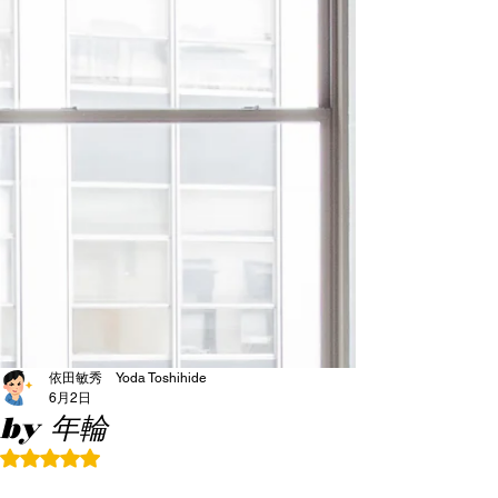
依田敏秀 Yoda Toshihide
6月2日
by 年輪
5つ星のうちNaNと評価されています。