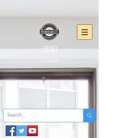
清和
​Seiwa
since 2017