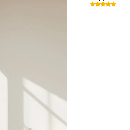
5つ星のうちN