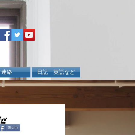
連絡
日記 英語など
ig
Share