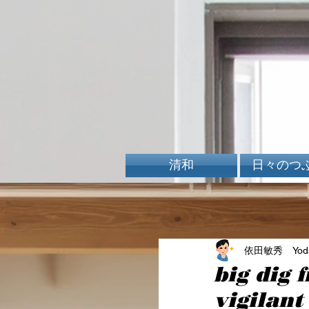
清和
日々のつ
依田敏秀 Yoda 
big dig f
vigilant