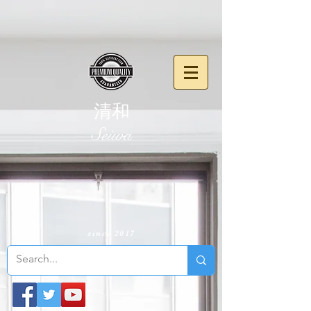
清和
​Seiwa
since 2017