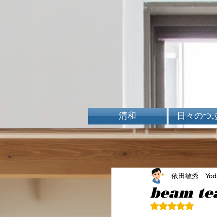
清和
日々のつ
依田敏秀 Yoda 
beam te
5つ星のうちN