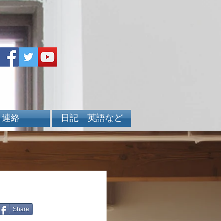
連絡
日記 英語など
Share