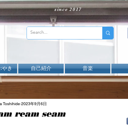
since 2017
ぶやき
自己紹介
音楽
Toshihide
2023年9月6日
am ream seam
aNと評価されています。