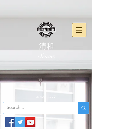
清和
​Seiwa
since 2017