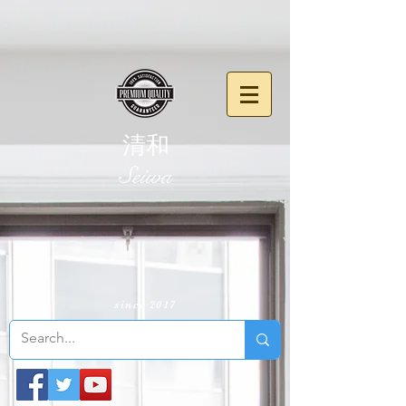
清和
​Seiwa
since 2017