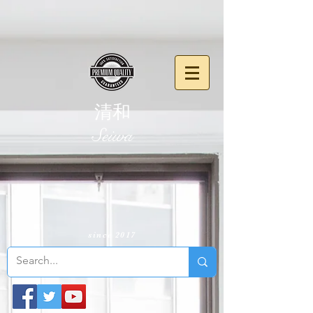
清和
​Seiwa
since 2017