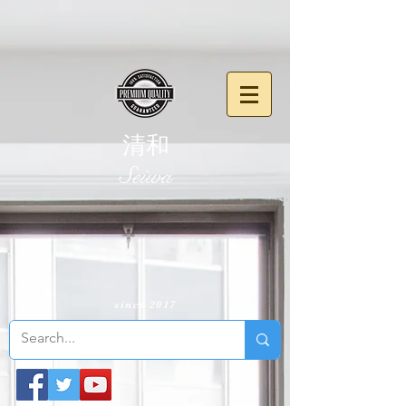
清和
​Seiwa
since 2017