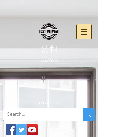
清和
​Seiwa
since 2017