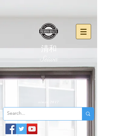
清和
​Seiwa
since 2017