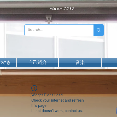
since 2017
ぶやき
自己紹介
音楽
Widget Didn’t Load
Check your internet and refresh
this page.
If that doesn’t work, contact us.