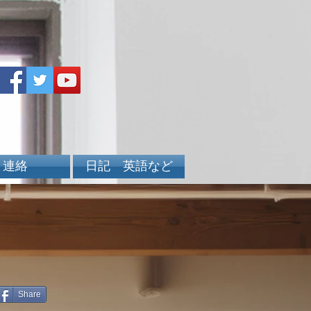
連絡
日記 英語など
Share