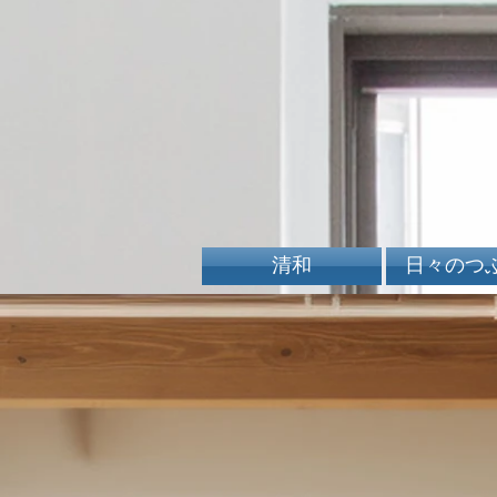
清和
日々のつ