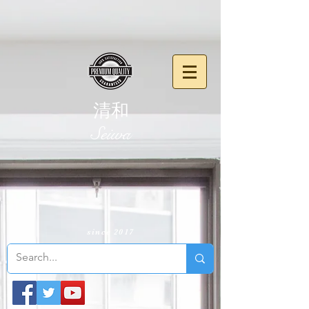
清和
​Seiwa
since 2017