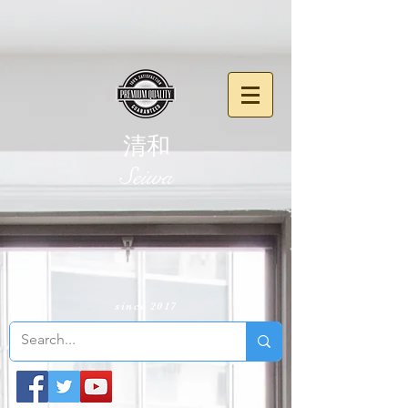
清和
​Seiwa
since 2017