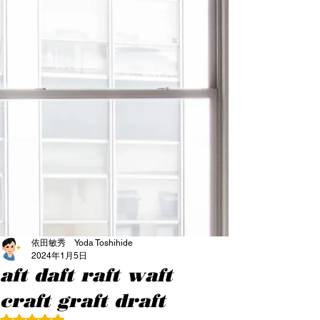
依田敏秀 Yoda Toshihide
2024年1月5日
aft daft raft waft
craft graft draft
5つ星のうちNaNと評価されています。