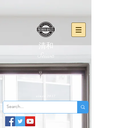
清和
​Seiwa
since 2017