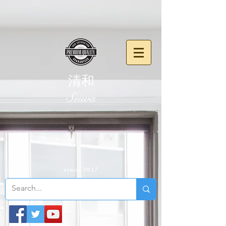
清和
​Seiwa
since 2017