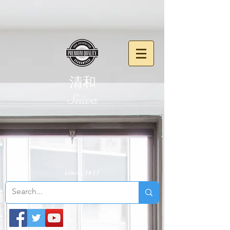
清和
​Seiwa
since 2017