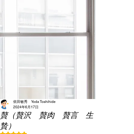
依田敏秀 Yoda Toshihide
2024年6月17日
贅（贅沢 贅肉 贅言 生
贄）
5つ星のうちNaNと評価されています。