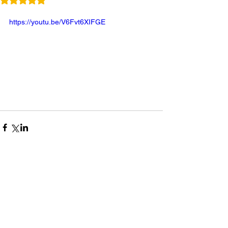
https://youtu.be/V6Fvt6XIFGE
コメント
0.0 / 5（0）