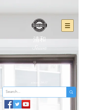
清和
​Seiwa
since 2017