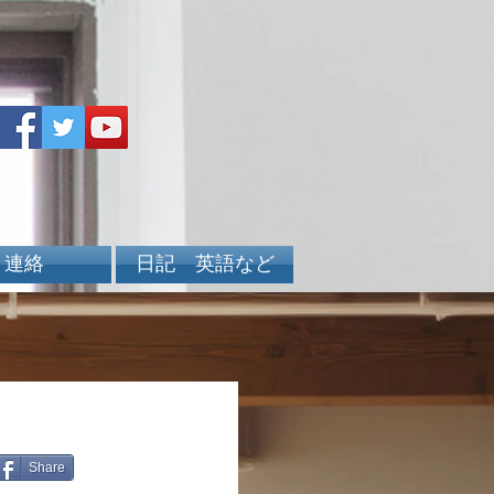
連絡
日記 英語など
Share