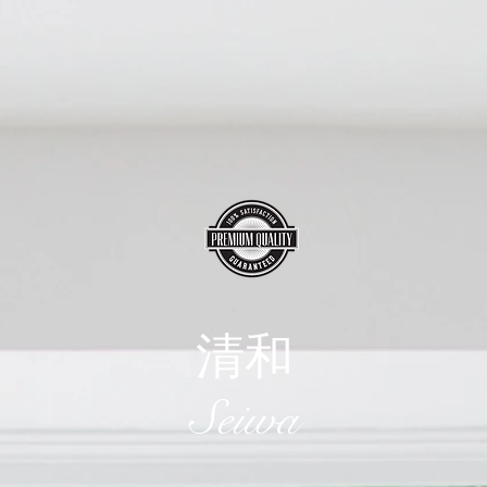
清和
​Seiwa