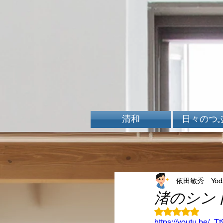
清和
日々のつ
依田敏秀 Yoda 
渚のシン
5つ星のうちN
https://youtu.be/_