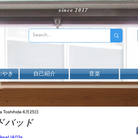
since 2017
ぶやき
自己紹介
音楽
Toshihide
6月25日
ドバッド
aNと評価されています。
Tt9waUA03s