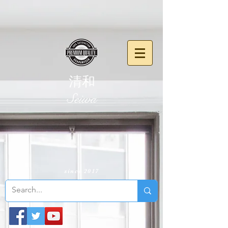
清和
​Seiwa
since 2017