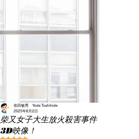
依田敏秀 Yoda Toshihide
2025年8月2日
柴又女子大生放火殺害事件
3D映像！
5つ星のうちNaNと評価されています。