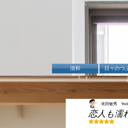
清和
日々のつ
依田敏秀 Yoda 
恋人も濡
5つ星のうちN