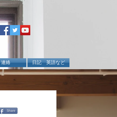
連絡
日記 英語など
Share