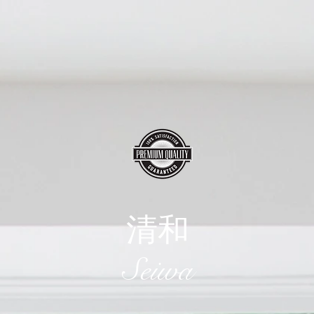
清和
​Seiwa