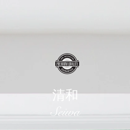
清和
​Seiwa