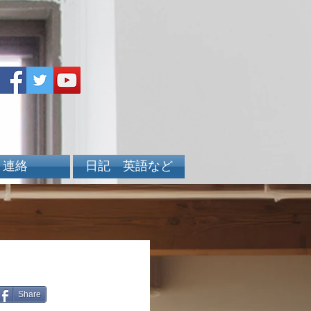
連絡
日記 英語など
Share