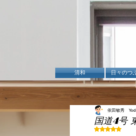
清和
日々のつ
依田敏秀 Yoda 
国道4号 
5つ星のうちN