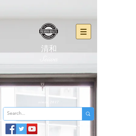
清和
​Seiwa
since 2017