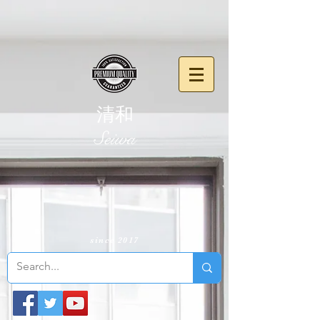
清和
​Seiwa
since 2017