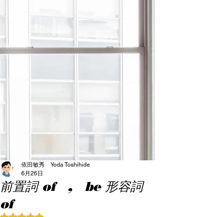
依田敏秀 Yoda Toshihide
6月26日
前置詞 of , be 形容詞
of
5つ星のうちNaNと評価されています。