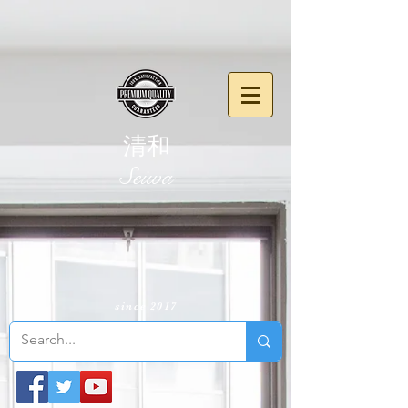
清和
​Seiwa
since 2017