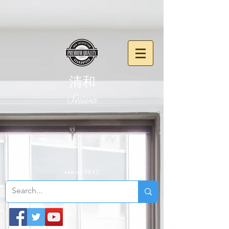
清和
​Seiwa
since 2017