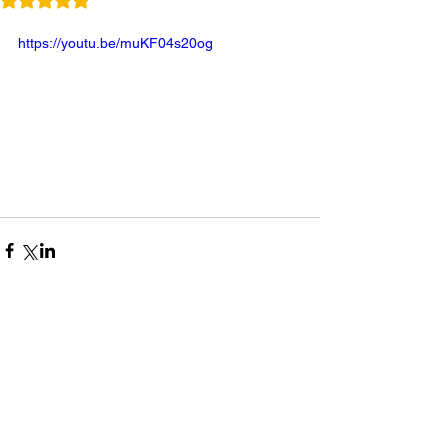
https://youtu.be/muKF04s20og
コメント
0.0 / 5（0）