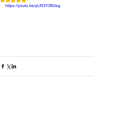
https://youtu.be/yLf03Y39Ueg
コメント
0.0 / 5（0）
コメントと評価...