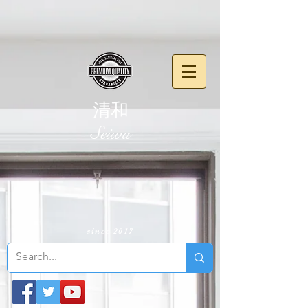
清和
​Seiwa
since 2017