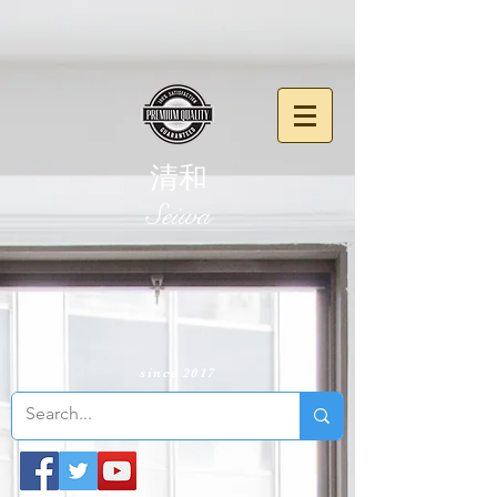
清和
​Seiwa
since 2017