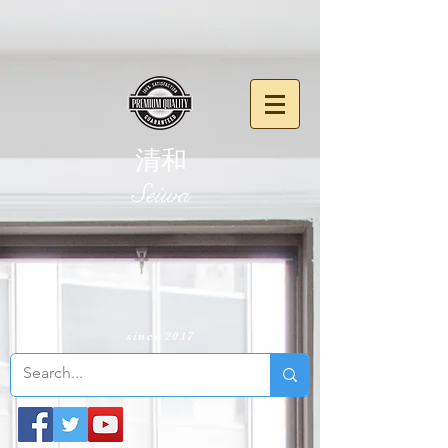
清和
​Seiwa
since 2017