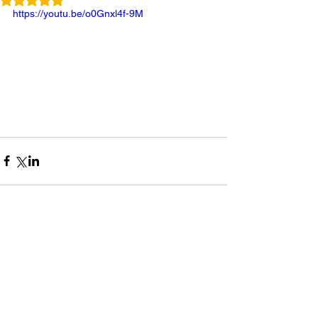
https://youtu.be/o0Gnxl4f-9M
コメント
0.0 / 5（0）
コメントと評価...