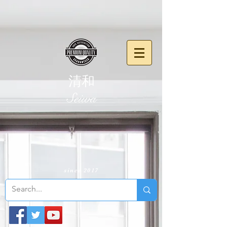
清和
​Seiwa
since 2017